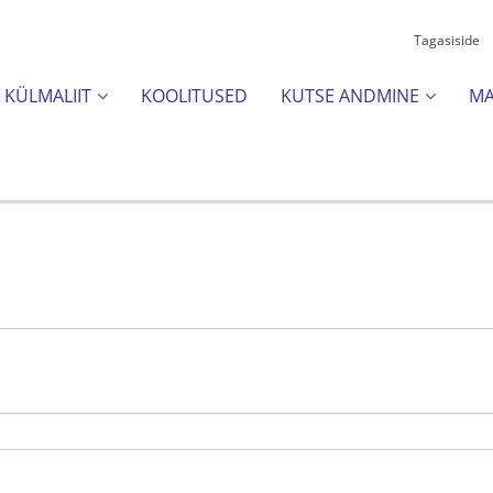
Tagasiside
I KÜLMALIIT
KOOLITUSED
KUTSE ANDMINE
MA

