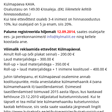
Külmapäeva KAVA.
Osalustasu on 149.00 €/osaleja.
(EKL liikmetele kehtib
hinnasoodustus.)
Kui teie ettevõttest osaleb 3-4 inimest on hinnasoodustus
10%, kui osalejaid on 5 ja enam, siis 20%.
Palume registreerida hiljemalt
12.09.2014
, saates osaleja/te
ees- ja perekonnanime/d
info@kylmaliit.ee
ning kellele
koostada arve.
Võimalik reklaamida ettevõtet Külmapäeval.
Ainult Roll-up (või plakat seinal) – 200.00 €
Laud materjalidega – 300.00 €
Roll-up + laud materjalidega – 350.00 €
Roll-up + laud materjalidega + 1 inimene koolitusel – 400.00 €
Juhin tähelepanu, et Külmapäeval osalemine annab
koolituspunkte, mida arvestatakse külmamehaanik 4 (vana
külmamehaanik II) taastõendamisel. Esimesed
taastõendamised toimuvad 2015 aasta lõpus, kus kaotavad
kehtivuse 23.12.2010 väljastatud kutsetunnistused. Kui te
täpselt ei tea millal teie külmamehaaniku kutsetunnistus
kaotab kehtivuse, siis seda saate vaadata järgnevalt lingilt
http://www.kutsekoda.ee/et/kutseregister/kutsetunnistused.