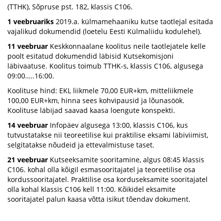
(TTHK), Sõpruse pst. 182, klassis C106.
1 veebruariks
2019.a. külmamehaaniku kutse taotlejal esitada
vajalikud dokumendid (loetelu Eesti Külmaliidu kodulehel).
11 veebruar
Keskkonnaalane koolitus neile taotlejatele kelle
poolt esitatud dokumendid läbisid Kutsekomisjoni
läbivaatuse. Koolitus toimub TTHK-s, klassis C106, algusega
09:00…..16:00.
Koolituse hind: EKL liikmele 70,00 EUR+km, mitteliikmele
100,00 EUR+km, hinna sees kohvipausid ja lõunasöök.
Koolituse läbijad saavad kaasa loengute konspekti.
14 veebruar
Infopäev algusega 13:00, klassis C106, kus
tutvustatakse nii teoreetilise kui praktilise eksami läbiviimist,
selgitatakse nõudeid ja ettevalmistuse taset.
21 veebruar
Kutseeksamite sooritamine, algus 08:45 klassis
C106. kohal olla kõigil esmasooritajatel ja teoreetilise osa
kordussooritajatel. Praktilise osa korduseksamite sooritajatel
olla kohal klassis C106 kell 11:00. Kõikidel eksamite
sooritajatel palun kaasa võtta isikut tõendav dokument.